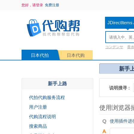
您好，请登录
免费注册
JDirectItems 
コンデンサ
香
尺八
prada
LO
日本代拍
日本代购
新手
新手上路
说明搜寻 :
代拍代购服务流程
使用浏览器
用户注册
代购流程说明
使用插件进
搜索商品