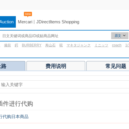
new
Auction
Mercari
JDirectItems Shopping
原文
原文
水
備前
鍔
BURBERRY
寿山石
硯
マキタジャンク
ミニッツ
coach
1/
翻译
UIS VUITTON
軍刀
上路
费用说明
常见问题
插件进行代购
行代购日本商品